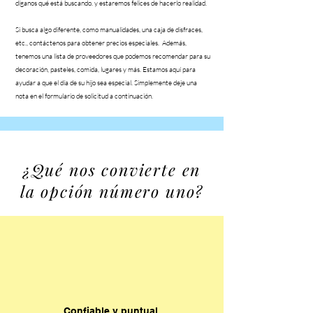
díganos qué está buscando. y estaremos felices de hacerlo realidad.
Si busca algo diferente, como manualidades, una caja de disfraces,
etc., contáctenos para obtener precios especiales. Además,
tenemos una lista de proveedores que podemos recomendar para su
decoración, pasteles, comida, lugares y más. Estamos aquí para
ayudar a que el día de su hijo sea especial. Simplemente deje una
nota en el formulario de solicitud a continuación.
¿Qué nos convierte en
la opción número uno?
Confiable y puntual