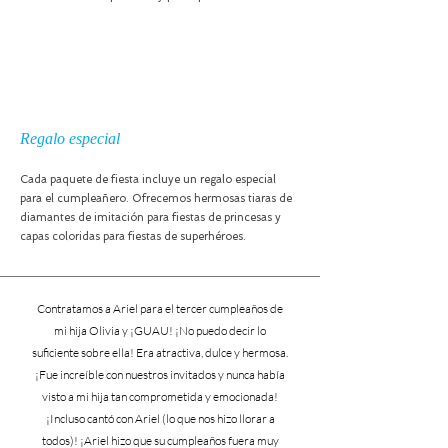
Regalo especial
Cada paquete de fiesta incluye un regalo especial
para el cumpleañero. Ofrecemos hermosas tiaras de
diamantes de imitación para fiestas de princesas y
capas coloridas para fiestas de superhéroes.
Contratamos a Ariel para el tercer cumpleaños de
mi hija Olivia y ¡GUAU! ¡No puedo decir lo
suficiente sobre ella! Era atractiva, dulce y hermosa.
¡Fue increíble con nuestros invitados y nunca había
visto a mi hija tan comprometida y emocionada!
¡Incluso cantó con Ariel (lo que nos hizo llorar a
todos)! ¡Ariel hizo que su cumpleaños fuera muy