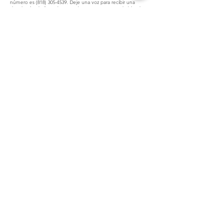
número es
(818) 305-4539
. Deje una voz para recibir una
devolución de llamada.
Normalmente no estamos hablando
por teléfono, por lo que lo mejor es enviar un correo
electrónico o el formulario de solicitud. Nuestro correo
electrónico es
Ali@PrincessAndMeParties.com