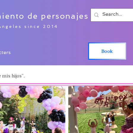
miento de personajes
Angeles since 2014
Book
cters
 mis hijos".